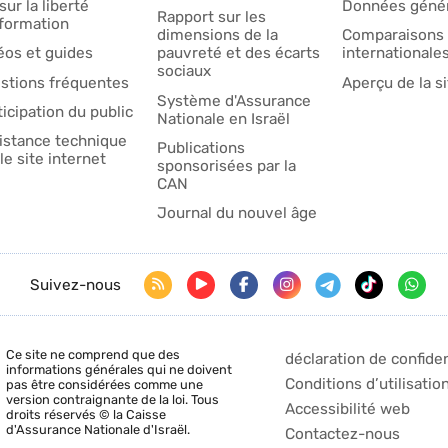
sur la liberté
Données génér
Rapport sur les
nformation
dimensions de la
Comparaisons
éos et guides
pauvreté et des écarts
internationale
sociaux
stions fréquentes
Aperçu de la si
Système d'Assurance
ticipation du public
Nationale en Israël
istance technique
Publications
le site internet
sponsorisées par la
CAN
Journal du nouvel âge
Suivez-nous
Ce site ne comprend que des
déclaration de confiden
informations générales qui ne doivent
Conditions d’utilisatio
pas être considérées comme une
version contraignante de la loi. Tous
Accessibilité web
droits réservés © la Caisse
d'Assurance Nationale d'Israël.
Contactez-nous