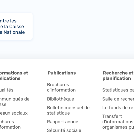
ntre les
e la Caisse
e Nationale
ormations et
Publications
Recherche et
lications
planification
Brochures
ualités
d'information
Statistiques pa
muniqués de
Bibliothèque
Salle de reche
sse
Bulletin mensuel de
Le fonds de r
eaux sociaux
statistique
Transfert
chures
Rapport annuel
d'informations
nformation
organismes pu
Sécurité sociale