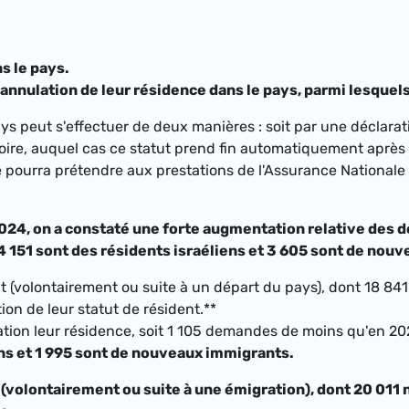
s le pays.
 l'annulation de leur résidence dans le pays, parmi lesqu
ays peut s'effectuer
de deux manières : soit par une déclara
ritoire, auquel cas ce statut prend fin automatiquement après
pourra prétendre aux prestations de l'Assurance Nationale 
024, on a constaté une forte augmentation relative des 
4 151 sont des résidents israéliens et 3 605 sont de nou
ent (volontairement ou suite à un départ du pays), dont 18 
on de leur statut de résident.**
ation leur résidence, soit 1 105 demandes de moins qu'en 20
ens et 1 995 sont de nouveaux immigrants.
ée (volontairement ou suite à une émigration), dont 20 0