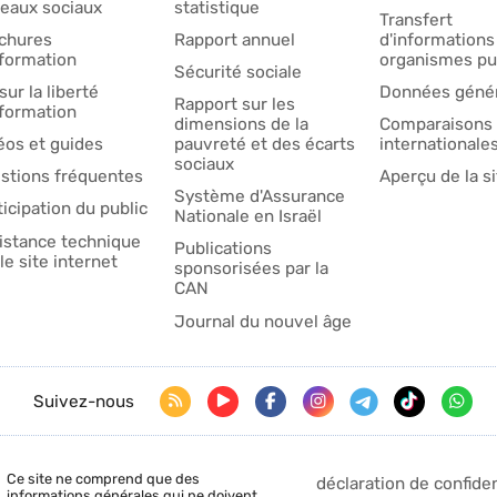
eaux sociaux
statistique
Transfert
chures
Rapport annuel
d'informations
nformation
organismes pu
Sécurité sociale
sur la liberté
Données génér
Rapport sur les
nformation
dimensions de la
Comparaisons
éos et guides
pauvreté et des écarts
internationale
sociaux
stions fréquentes
Aperçu de la si
Système d'Assurance
ticipation du public
Nationale en Israël
istance technique
Publications
le site internet
sponsorisées par la
CAN
Journal du nouvel âge
Suivez-nous
Ce site ne comprend que des
déclaration de confiden
informations générales qui ne doivent