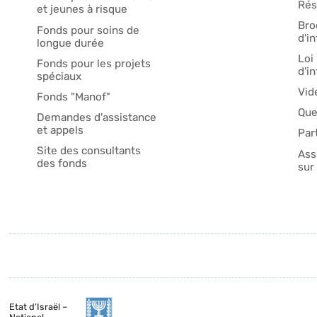
Rés
et jeunes à risque
Bro
Fonds pour soins de
d'i
longue durée
Loi 
Fonds pour les projets
d'i
spéciaux
Vid
Fonds "Manof"
Que
Demandes d'assistance
et appels
Par
Site des consultants
Ass
des fonds
sur 
Etat d’Israël –