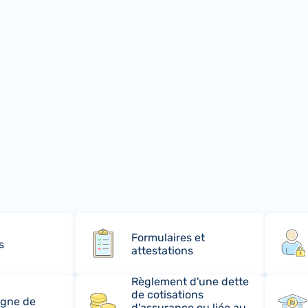
Formulaires et
s
attestations
Règlement d'une dette
de cotisations
rgne de
d'assurance ou liée au