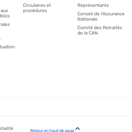
Circulaires et
Représentants
 aux
procédures
Conseil de l'Assurance
blics
Nationale
ales
Comité des Retraités
de la CAN
s
tuation
tialité
Retour en haut de page