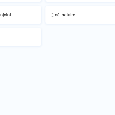
njoint
célibataire