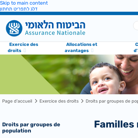
Skip to main content
דלג לתפריט תחתון
Exercice des
Allocations et
C
droits
avantages
d
Page d'accueil
Exercice des droits
Droits par groupes de po
Famille
Droits par groupes de
population