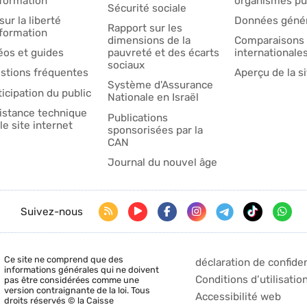
nformation
organismes pu
Sécurité sociale
sur la liberté
Données génér
Rapport sur les
nformation
dimensions de la
Comparaisons
éos et guides
pauvreté et des écarts
internationale
sociaux
stions fréquentes
Aperçu de la si
Système d'Assurance
ticipation du public
Nationale en Israël
istance technique
Publications
le site internet
sponsorisées par la
CAN
Journal du nouvel âge
Suivez-nous
Ce site ne comprend que des
déclaration de confiden
informations générales qui ne doivent
Conditions d’utilisatio
pas être considérées comme une
version contraignante de la loi. Tous
Accessibilité web
droits réservés © la Caisse