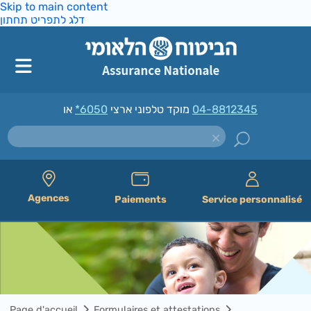
Skip to main content
דלג לתפריט תחתון
*6050
מוקד טלפוני ארצי
או
04-8812345
Agences
Paiements
Service personnalisé
Page d'accueil
Formulaires et attestations