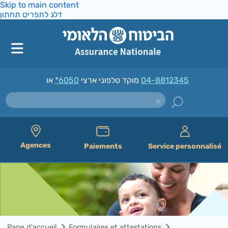
Skip to main content
דלג לתפריט תחתון
*6050
מוקד טלפוני ארצי
או
04-8812345
Agences
Paiements
Service personnalisé
Page d'accueil
Formulaires et attestations