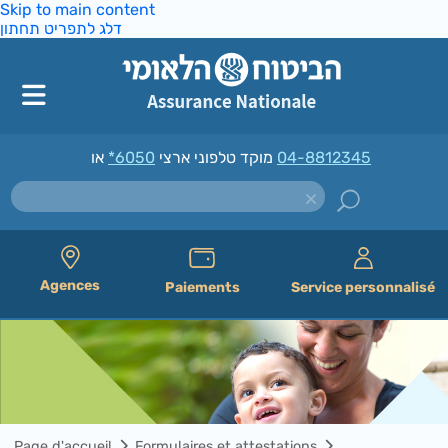
Skip to main content
דלג לתפריט תחתון
*6050
מוקד טלפוני ארצי
או
04-8812345
Agences
Paiements
Service personnalisé
Page d'accueil
Formulaires et attestations