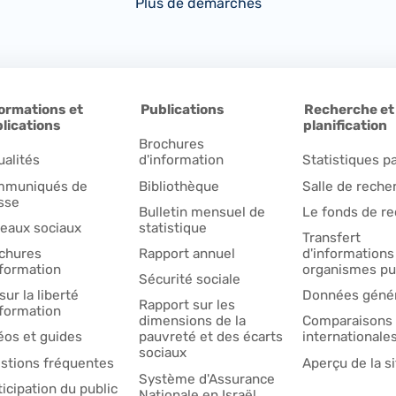
Plus de démarches
ormations et
Publications
Recherche et
lications
planification
Brochures
ualités
d'information
Statistiques pa
muniqués de
Bibliothèque
Salle de reche
sse
Bulletin mensuel de
Le fonds de r
eaux sociaux
statistique
Transfert
chures
Rapport annuel
d'informations
nformation
organismes pu
Sécurité sociale
sur la liberté
Données génér
Rapport sur les
nformation
dimensions de la
Comparaisons
éos et guides
pauvreté et des écarts
internationale
sociaux
stions fréquentes
Aperçu de la si
Système d'Assurance
ticipation du public
Nationale en Israël