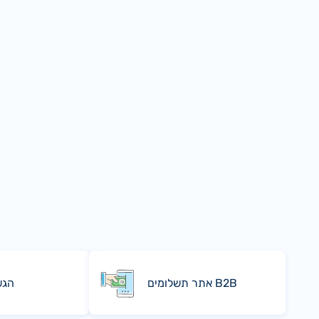
אתר תשלומים B2B
הגש