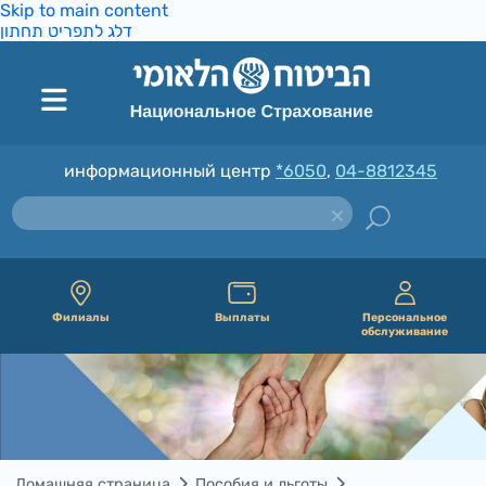
Skip to main content
דלג לתפריט תחתון
информационный центр
*6050
,
04-8812345
Филиалы
Выплаты
Персональное
обслуживание
Домашняя страница
Пособия и льготы