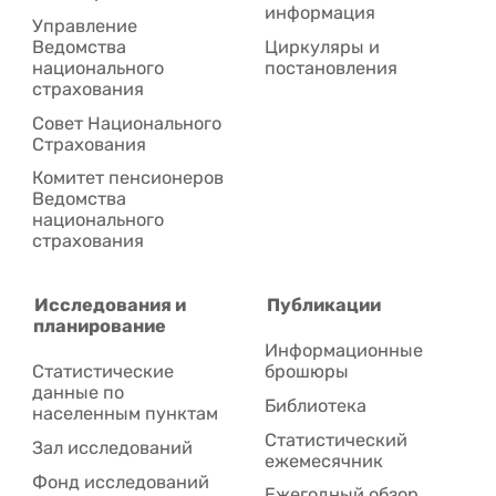
информация
Управление
Ведомства
Циркуляры и
национального
постановления
страхования
Совет Национального
Cтрахования
Комитет пенсионеров
Ведомства
национального
страхования
Исследования и
Публикации
планирование
Информационные
Статистические
брошюры
данные по
Библиотека
населенным пунктам
Статистический
Зал исследований
ежемесячник
Фонд исследований
Ежегодный обзор