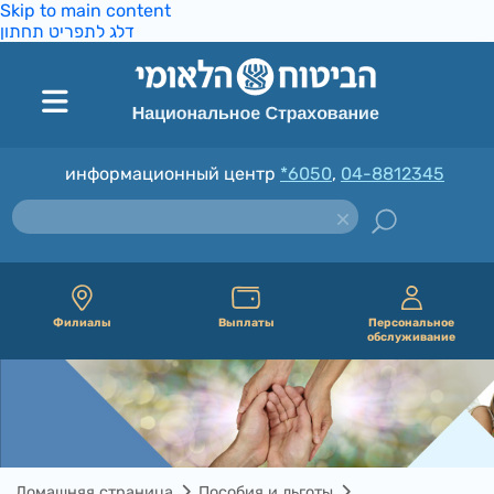
Skip to main content
דלג לתפריט תחתון
информационный центр
*6050
,
04-8812345
Филиалы
Выплаты
Персональное
обслуживание
Домашняя страница
Пособия и льготы