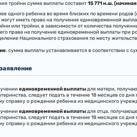
ния тройни сумма выплаты составит
15 771 н.ш. (начиная
ее одного ребенка во время близких по времени родов 
 могут иметь право на получение единовременной выпл
йни или тройни, в зависимости от количества полученн
его права на получение единовременной выплаты при р
деление Национального страхования по месту жительств
ие
, сумма выплаты устанавливается в соответствии с с
 заявление
олучении
единовременной выплаты
для матери, получа
теринства, следует подать в течение 18 месяцев со дня
му справку о рождении ребенка из медицинского учреж
лучении
единовременной выплаты
для отца, получающе
теринства, следует подать в течение 18 месяцев со дня
му справку о рождении ребенка из медицинского учреж