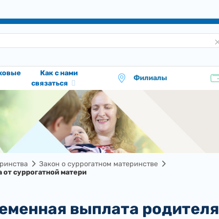
аховые
Как с нами
Филиалы
связаться
еринства
Закон о суррогатном материнстве
 от суррогатной матери