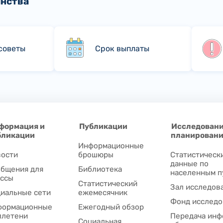
инства
советы
Срок выплаты
формация и
Публикации
Исследовани
бликации
планирован
Информационные
ости
брошюры
Статистическ
данные по
бщения для
Библиотека
населенным п
ссы
Статистический
Зал исследов
иальные сети
ежемесячник
Фонд исследо
формационные
Ежегодный обзор
ллетени
Передача инф
Социальная