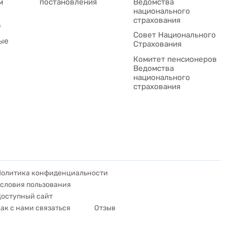
м
постановления
Ведомства
национального
страхования
е
Совет Национального
ые
Cтрахования
Комитет пенсионеров
Ведомства
национального
страхования
Политика конфиденциальности
словия пользования
Доступный сайт
ак с нами связаться
Отзыв