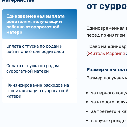
от сурр
Единовременная выплата
родителям, получающим
ребенка от суррогатной
Единовременная в
матери
перед принятием 
Оплата отпуска по родам и
Право на единовр
воспитанию для родителей
(
Житель Израиля
Оплата отпуска по родам
Размеры выплаты
суррогатной матери
Размер получаемы
Финансирование расходов на
госпитализацию суррогатной
за первого пол
матери
за второго пол
за третьего и 
в случае рожде