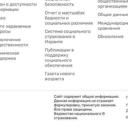
общественны
он о доступности
безопасность
организациям
формации
Отчет о мастшабах
Общие данны
део
бедности и
социальных различиях
Международн
то задаваемые
сравнения
просы
Система социального
страхования в
Обновления
влечение
Израиле
ественности
Публикации в
ническая
поддержку
держка
социального
обеспечения
Газета нового
возраста
Сайт содержит общую информацию.
Данная информация не отражает
у
формулировку, принятую законом.
Все права защищены.
Ведомство национального ©
К
страхования.