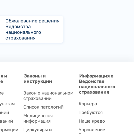
Обжалование решения
Ведомства
национального
страхования
я и
Законы и
Информация о
ие
инструкции
Ведомстве
национального
страхования
ие
Закон о национальном
страховании
унктам
Карьера
Список патологий
аний
Требуются
Медицинская
ваний
информация
Наше кредо
ормации
Циркуляры и
Управление