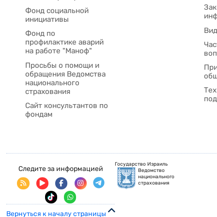
Зак
Фонд социальной
ин
инициативы
Ви
Фонд по
профилактике аварий
Час
на работе "Маноф"
во
Просьбы о помощи и
При
обращения Ведомства
общ
национального
Тех
страхования
под
Сайт консультантов по
фондам
Государство Израиль
Следите за информацией
Ведомство
национального
страхования
Вернуться к началу страницы