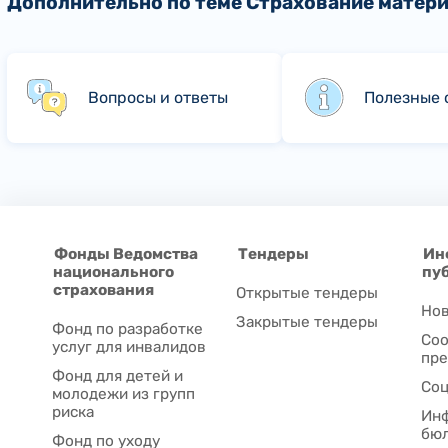
Дополнительно по теме Страхование матер
Вопросы и ответы
Полезные 
Фонды Ведомства
Тендеры
Ин
национального
пу
страхования
Открытые тендеры
Нов
Закрытые тендеры
Фонд по разработке
Соо
услуг для инвалидов
пре
Фонд для детей и
Соц
молодежи из групп
риска
Ин
бю
Фонд по уходу