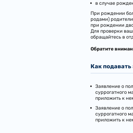
в случае рожде
При рождении бол
родами) родители
при рождении дво
Для проверки ваш
обращайтесь в от
Обратите вниман
Как подавать
​Заявление о п
суррогатного ма
приложить к не
Заявление о по
суррогатного ма
приложить к не