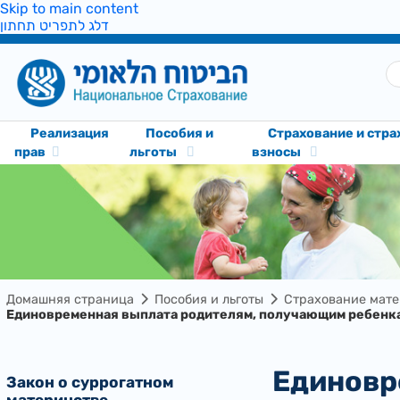
Skip to main content
דלג לתפריט תחתון
Реализация
Пособия и
Cтрахование и стр
прав
льготы
взносы
Домашняя страница
Пособия и льготы
Страхование мат
Единовременная выплата родителям, получающим ребенка
Единовременная выплата родителям, получающим ребенка
Закон о суррогатном
материнстве