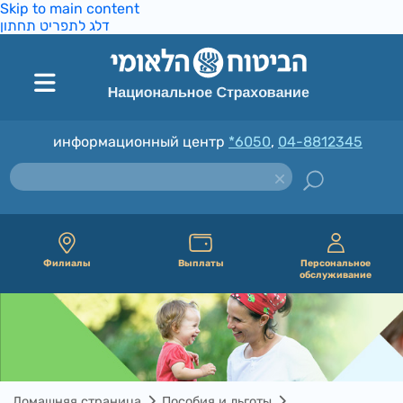
Skip to main content
דלג לתפריט תחתון
информационный центр
*6050
,
04-8812345
Филиалы
Выплаты
Персональное
обслуживание
Домашняя страница
Пособия и льготы