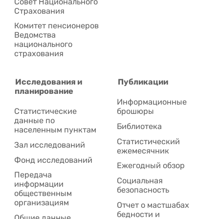
Совет Национального
Cтрахования
Комитет пенсионеров
Ведомства
национального
страхования
Исследования и
Публикации
планирование
Информационные
Статистические
брошюры
данные по
Библиотека
населенным пунктам
Статистический
Зал исследований
ежемесячник
Фонд исследований
Ежегодный обзор
Передача
Социальная
информации
безопасность
общественным
организациям
Отчет о мастшабах
бедности и
Общие данные