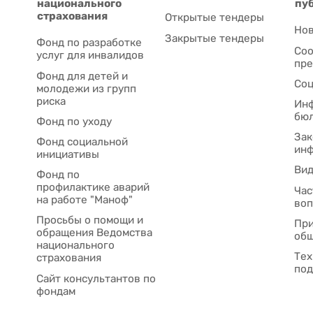
национального
пу
страхования
Открытые тендеры
Нов
Закрытые тендеры
Фонд по разработке
Соо
услуг для инвалидов
пре
Фонд для детей и
Соц
молодежи из групп
риска
Ин
бю
Фонд по уходу
Зак
Фонд социальной
ин
инициативы
Ви
Фонд по
профилактике аварий
Час
на работе "Маноф"
во
Просьбы о помощи и
При
обращения Ведомства
общ
национального
Тех
страхования
под
Сайт консультантов по
фондам