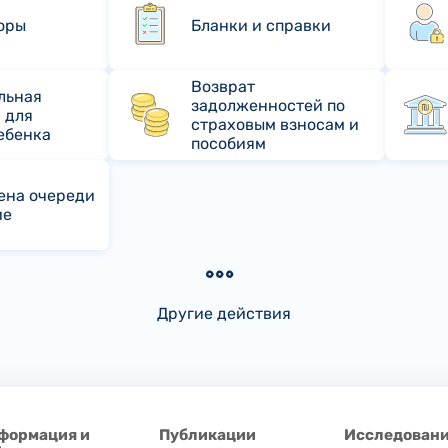
оры
Бланки и справки
Возврат
льная
задолженностей по
 для
страховым взносам и
ебенка
пособиям
ена очереди
ие
Другие действия
формация и
Публикации
Исследовани