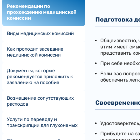
Рекомендации по
прохождению медицинской
комиссии
​Подготовка 
Виды медицинских комиссий
Общеизвестно, 
этим имеет смыс
Как проходит заседание
представить ко
медицинской комиссии
При себе необх
Документы, которые
Если вас попро
рекомендуется приложить к
обеспечить легк
заявлению на пособие
Возмещение сопутствующих
Своевременно
расходов
Услуги по переводу и
Удостоверьтесь,
транскрипции для глухонемых
Прибудьте на за
указанное в пр