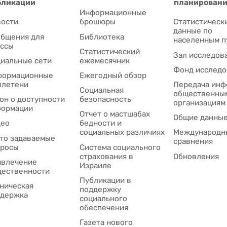
бликации
планирован
Информационные
ости
брошюры
Статистическ
данные по
бщения для
Библиотека
населенным п
ссы
Статистический
Зал исследов
иальные сети
ежемесячник
Фонд исследо
формационные
Ежегодный обзор
ллетени
Передача инф
Социальная
общественны
он о доступности
безопасность
организациям
формации
Отчет о мастшабах
Общие данны
део
бедности и
социальных различиях
Международн
то задаваемые
сравнения
просы
Система социального
страхования в
Обновления
влечение
Израиле
ественности
Публикации в
ническая
поддержку
держка
социального
обеспечения
Газета нового