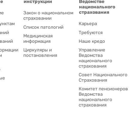
ие
инструкции
Ведомстве
национального
страхования
ие
Закон о национальном
страховании
унктам
Карьера
Список патологий
аний
Требуются
Медицинская
ваний
информация
Наше кредо
ормации
Циркуляры и
Управление
м
постановления
Ведомства
национального
страхования
е
Совет Национального
ые
Cтрахования
Комитет пенсионеров
Ведомства
национального
страхования