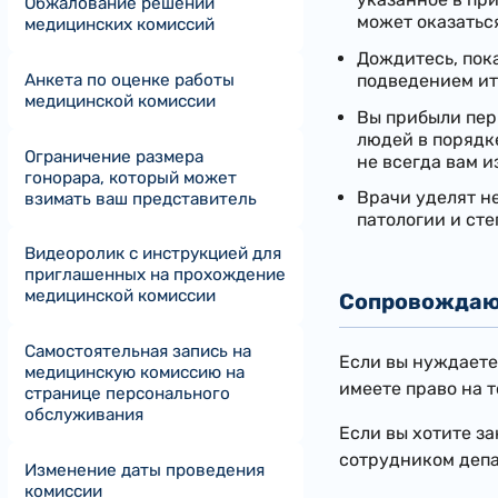
Обжалование решений
может оказаться
медицинских комиссий
Дождитесь, пок
Анкета по оценке работы
подведением ит
медицинской комиссии
Вы прибыли перв
людей в порядк
Ограничение размера
не всегда вам и
гонорара, который может
Врачи уделят н
взимать ваш представитель
патологии и ст
Видеоролик с инструкцией для
приглашенных на прохождение
медицинской комиссии
Сопровождаю
Самостоятельная запись на
Если вы нуждаете
медицинскую комиссию на
имеете право на т
странице персонального
обслуживания
Если вы хотите з
сотрудником депа
Изменение даты проведения
комиссии