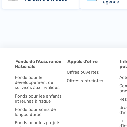
agence
Fonds de l'Assurance
Appels d’offre
Inf
Nationale
pub
Offres ouvertes
Fonds pour le
Act
Offres restreintes
développement de
Com
services aux invalides
pre
Fonds pour les enfants
Rés
et jeunes à risque
Bro
Fonds pour soins de
d'i
longue durée
Loi 
Fonds pour les projets
d'i