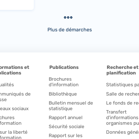
Plus de démarches
ormations et
Publications
Recherche et
lications
planification
Brochures
ualités
d'information
Statistiques pa
muniqués de
Bibliothèque
Salle de reche
sse
Bulletin mensuel de
Le fonds de r
eaux sociaux
statistique
Transfert
chures
Rapport annuel
d'informations
nformation
organismes pu
Sécurité sociale
sur la liberté
Données génér
Rapport sur les
nformation