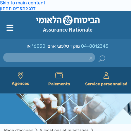
Skip to main content
דלג לתפריט תחתון
*6050
מוקד טלפוני ארצי
או
04-8812345
Agences
Paiements
Service personnalisé
Page d'accueil
Allocations et avantages