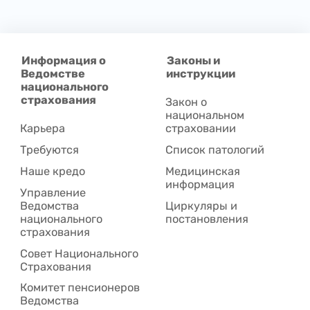
Информация о
Законы и
Ведомстве
инструкции
национального
страхования
Закон о
национальном
Карьера
страховании
Требуются
Список патологий
Наше кредо
Медицинская
информация
Управление
Ведомства
Циркуляры и
национального
постановления
страхования
Совет Национального
Cтрахования
Комитет пенсионеров
Ведомства