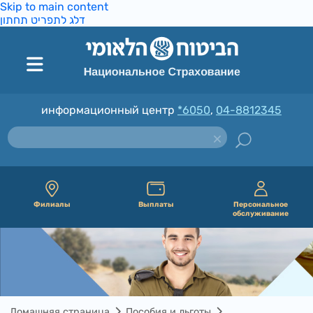
Skip to main content
דלג לתפריט תחתון
информационный центр
*6050
,
04-8812345
Филиалы
Выплаты
Персональное
обслуживание
Домашняя страница
Пособия и льготы