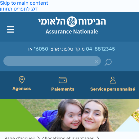
Skip to main content
דלג לתפריט תחתון
*6050
מוקד טלפוני ארצי
או
04-8812345
Agences
Paiements
Service personnalisé
Page d'accueil
Allocations et avantages