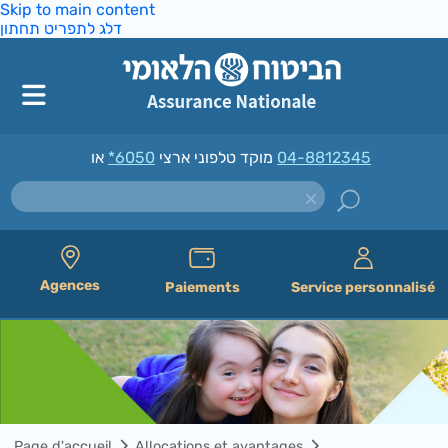
Skip to main content
דלג לתפריט תחתון
*6050
מוקד טלפוני ארצי
או
04-8812345
Agences
Paiements
Service personnalisé
Page d'accueil
Allocations et avantages