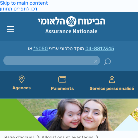
Skip to main content
דלג לתפריט תחתון
*6050
מוקד טלפוני ארצי
או
04-8812345
Agences
Paiements
Service personnalisé
Page d'accueil
Allocations et avantages