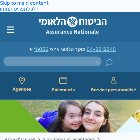
Skip to main content
דלג לתפריט תחתון
*6050
מוקד טלפוני ארצי
או
04-8812345
Agences
Paiements
Service personnalisé
Page d'accueil
Allocations et avantages