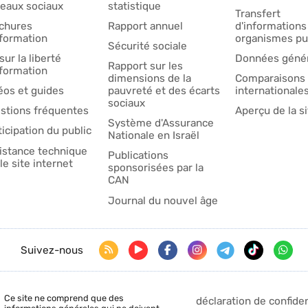
eaux sociaux
statistique
Transfert
chures
Rapport annuel
d'informations
nformation
organismes pu
Sécurité sociale
sur la liberté
Données génér
Rapport sur les
nformation
dimensions de la
Comparaisons
éos et guides
pauvreté et des écarts
internationale
sociaux
stions fréquentes
Aperçu de la si
Système d'Assurance
ticipation du public
Nationale en Israël
istance technique
Publications
le site internet
sponsorisées par la
CAN
Journal du nouvel âge
Suivez-nous
Ce site ne comprend que des
déclaration de confiden