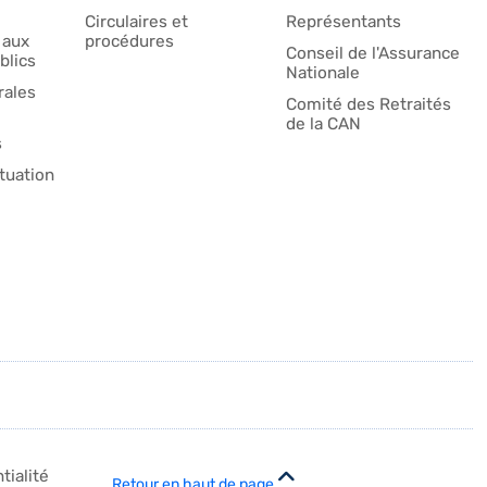
Circulaires et
Représentants
 aux
procédures
Conseil de l'Assurance
blics
Nationale
ales
Comité des Retraités
de la CAN
s
tuation
tialité
Retour en haut de page