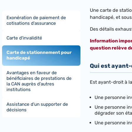
​Une carte de stat
handicapé, et sous 
Exonération de paiement de
cotisations d'assurance
Des détails exhaust
Carte d'invalidité
Information impor
question relève d
Carte de stationnement pour
handicapé
Qui est ayant
Avantages en faveur de
bénéficiaires de prestations de
Est ayant-droit à 
la CAN auprès d'autres
institutions
Une personne inv
Assistance d'un supporter de
Une personne inv
décisions
dégrader son éta
Une personne inva