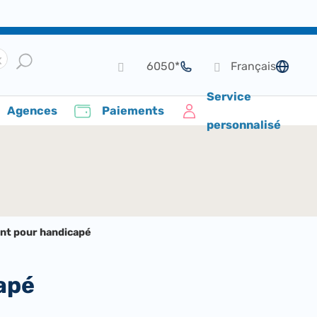
*6050
Français
de langue
Service
Agences
Paiements
personnalisé
nt pour handicapé
apé