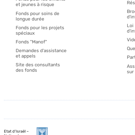
Rés
et jeunes à risque
Bro
Fonds pour soins de
d'i
longue durée
Loi 
Fonds pour les projets
d'i
spéciaux
Vid
Fonds "Manof"
Que
Demandes d'assistance
et appels
Par
Site des consultants
Ass
des fonds
sur 
Etat d’Israël –