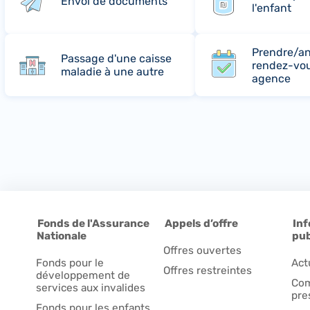
Envoi de documents
l'enfant
Prendre/an
Passage d'une caisse
rendez-vo
maladie à une autre
agence
Fonds de l'Assurance
Appels d’offre
Inf
Nationale
pub
Offres ouvertes
Fonds pour le
Act
Offres restreintes
développement de
Com
services aux invalides
pre
Fonds pour les enfants