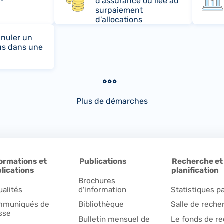
d'assurance ou liée au
surpaiement
d'allocations
nuler un
us dans une
Plus de démarches
ormations et
Publications
Recherche et
lications
planification
Brochures
ualités
d'information
Statistiques pa
muniqués de
Bibliothèque
Salle de reche
sse
Bulletin mensuel de
Le fonds de r