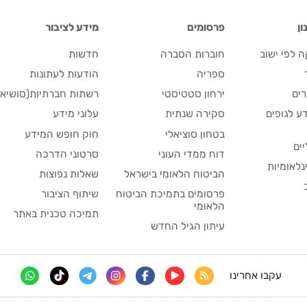
ן
פרסומים
מידע לציבור
 לפי ישוב
חוברות הסברה
חדשות
ספריה
הודעות לעתונות
ים
ירחון סטטיסטי
רשתות חברתיות(סושיאל
ע לגופים
סקירה שנתית
עלוני מידע
בטחון סוציאלי
חוק חופש המידע
יים
דוח ממדי העוני
סרטוני הדרכה
נלאומיות
הביטוח הלאומי בישראל
שאלות נפוצות
פרסומים בתמיכת הביטוח
שיתוף הציבור
הלאומי
תמיכה טכנית באתר
עיתון הגיל החדש
עקבו אחרינו