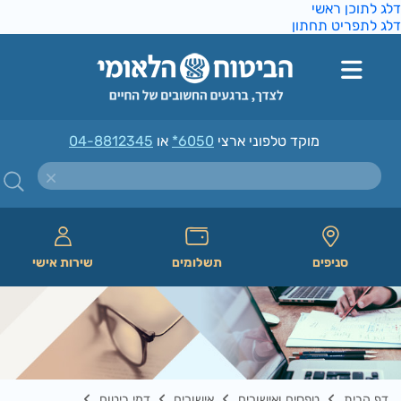
ג לתוכן ראשי
ג לתפריט תחתון
מוקד טלפוני ארצי
*6050
או
04-8812345
סניפים
תשלומים
שירות אישי
דף הבית
טפסים ואישורים
אישורים
דמי ביטוח