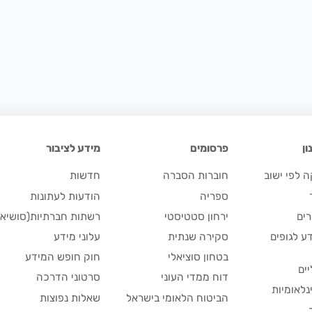
ן
פרסומים
מידע לציבור
 לפי ישוב
חוברות הסברה
חדשות
ספריה
הודעות לעתונות
ים
ירחון סטטיסטי
רשתות חברתיות(סושיאל
ע לגופים
סקירה שנתית
עלוני מידע
בטחון סוציאלי
חוק חופש המידע
יים
דוח ממדי העוני
סרטוני הדרכה
נלאומיות
הביטוח הלאומי בישראל
שאלות נפוצות