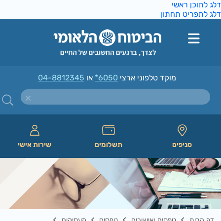
ג לתוכן ראשי
ג לתפריט תחתון
מוקד טלפוני ארצי
*6050
או
04-8812345
סניפים
תשלומים
שירות אישי
דף הבית
טפסים ואישורים
טפסים
מעסיקים