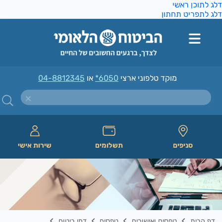
ג לתוכן ראשי
ג לתפריט תחתון
מוקד טלפוני ארצי
*6050
או
04-8812345
סניפים
תשלומים
שירות אישי
דף הבית
טפסים ואישורים
טפסים
דמי ביטוח