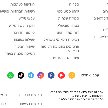
ספריה
הודעות לעתונות
ים
ירחון סטטיסטי
רשתות חברתיות(סושיאל
ע לגופים
סקירה שנתית
עלוני מידע
בטחון סוציאלי
חוק חופש המידע
יים
דוח ממדי העוני
סרטוני הדרכה
נלאומיות
הביטוח הלאומי בישראל
שאלות נפוצות
פרסומים בתמיכת הביטוח
שיתוף הציבור
הלאומי
תמיכה טכנית באתר
עיתון הגיל החדש
עקבו אחרינו
אתר זה כולל מידע כללי, אין להתייחס למידע
הצהרת פרטיות
תנאי
זה כנוסח מחייב של החוק.
כל הזכויות שמורות © הביטוח הלאומי
הצהרת נגישות
יצירת