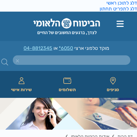
ג לתוכן ראשי
ג לתפריט תחתון
מוקד טלפוני ארצי
*6050
או
04-8812345
סניפים
תשלומים
שירות אישי
דף הבית
אודות הביטוח הלאומי