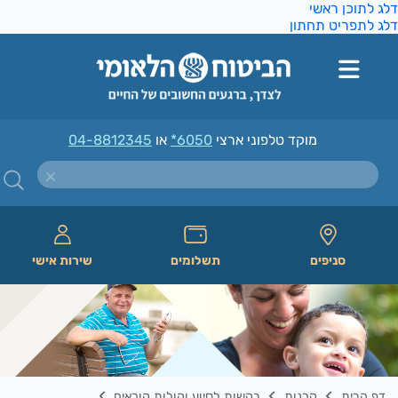
ג לתוכן ראשי
ג לתפריט תחתון
מוקד טלפוני ארצי
*6050
או
04-8812345
סניפים
תשלומים
שירות אישי
דף הבית
קרנות
בקשות לסיוע וקולות קוראים