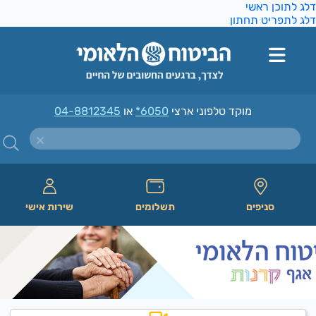
ג לתוכן ראשי
ג לתפריט תחתון
מוקד טלפוני ארצי
*6050
או
04-8812345
סניפים
תשלומים
שירות אישי