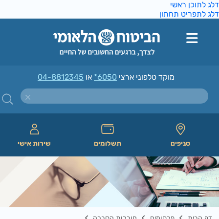
ג לתוכן ראשי
ג לתפריט תחתון
מוקד טלפוני ארצי
*6050
או
04-8812345
סניפים
תשלומים
שירות אישי
דף הבית
פרסומים
חוברות הסברה