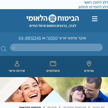
ג לתוכן ראשי
ג לתפריט תחתון
מוקד טלפוני ארצי
*6050
או
04-8812345
סניפים
תשלומים
שירות אישי
דף הבית
קצבאות והטבות
מזונות
תקופת הזכאות