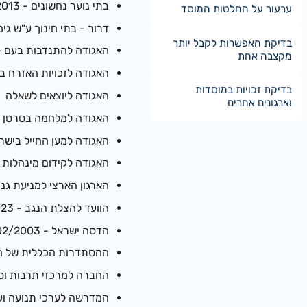
בתי נוער נחשונים - 10/09/2013
ערעור על החלטות המוסד
דרור - בתי חינוך ע"ש גימנסיה 
בדיקת האפשרות לקבל יותר
האגודה להתנדבות בעם - מיום 979
מקצבה אחת
האגודה לזכויות האזרח בישראל - 
בדיקת זכויות במוסדות
האגודה ליוצאים לשאלה ה.ל.ל - 2
וארגונים אחרים
האגודה למלחמה בסרטן בישראל -
האגודה למען החייל בישראל - 1979
האגודה לקידום מינהלות שכונתי
הארגון הארצי למניעת גניבות רכבים (מ
הוועד להצלת הנגב - 09/05/2023
הדסה ישראל - 11/02/2003
ההסתדרות הכללית של העובדים
החברה למרכזי תרבות וספורט
המדרשה לערכי תנועה ועבודה