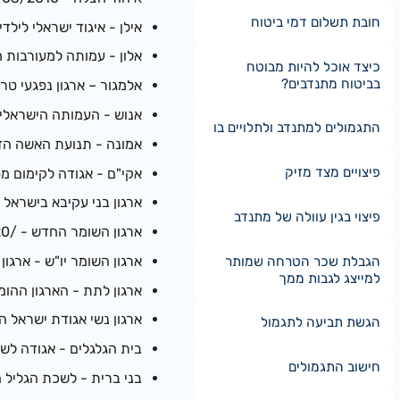
חובת תשלום דמי ביטוח
אילן - איגוד ישראלי לילדים נפגע
אלון - עמותה למעורבות חברתית 
כיצד אוכל להיות מבוטח
בביטוח מתנדבים?
אלמגור – ארגון נפגעי טרור - /2005
אנוש - העמותה הישראלית לברי
התגמולים למתנדב ולתלויים בו
אמונה - תנועת האשה הדתית לאו
פיצויים מצד מזיק
אקי"ם - אגודה לקימום מפגרים, 
ארגון בני עקיבא בישראל - הה
פיצוי בגין עוולה של מתנדב
ארגון השומר החדש - /0/03/2020
ארגון השומר יו"ש - ארגון השמי
הגבלת שכר הטרחה שמותר
למייצג לגבות ממך
ארגון לתת - הארגון ההומניטרי 
ארגון נשי אגודת ישראל המאוח
הגשת תביעה לתגמול
בית הגלגלים - אגודה לשיקום וס
חישוב התגמולים
בני ברית - לשכת הגליל העליונ