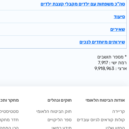
סה"כ משפחות עם ילדים מקבלי קצבת ילדים
סיעוד
שאירים
שירותים מיוחדים לנכים
מספר תושבים *
רמת ישי : 7,917
ארצי : 9,918,963
אודות הביטוח הלאומי
חוקים ונהלים
מחקר ותכנו
קריירה
חוק הביטוח הלאומי
סטטיסטיקה
קולות קוראים לגיוס עובדים
ספר הליקויים
חדר מחקר
החזון שלנו
מידע רפואי
קרן המחקר