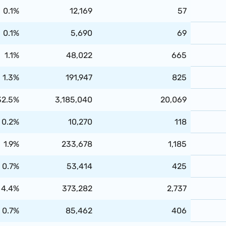
0.1%
12,169
57
0.1%
5,690
69
1.1%
48,022
665
1.3%
191,947
825
32.5%
3,185,040
20,069
0.2%
10,270
118
1.9%
233,678
1,185
0.7%
53,414
425
4.4%
373,282
2,737
0.7%
85,462
406