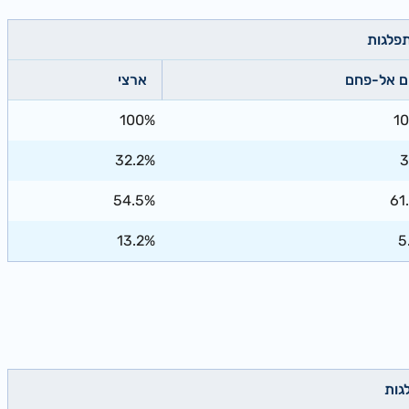
פלגות
ם אל-פחם
ארצי
100%
1
32.2%
54.5%
61
13.2%
5
גות