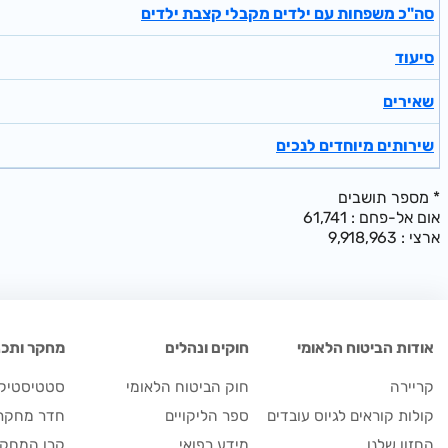
סה"כ משפחות עם ילדים מקבלי קצבת ילדים
סיעוד
שאירים
שירותים מיוחדים לנכים
מספר תושבים *
אום אל-פחם : 61,741
ארצי : 9,918,963
אודות הביטוח הלאומי
חוקים ונהלים
מחקר ותכנו
קריירה
חוק הביטוח הלאומי
סטטיסטיקה
קולות קוראים לגיוס עובדים
ספר הליקויים
חדר מחקר
החזון שלנו
מידע רפואי
קרן המחקר