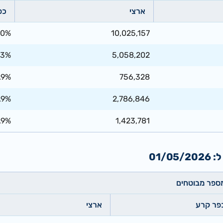
ארצי
כפ
00%
10,025,157
.3%
5,058,202
.9%
756,328
.9%
2,786,846
.9%
1,423,781
01/
ספר מבוטחים
פר קרע
ארצי