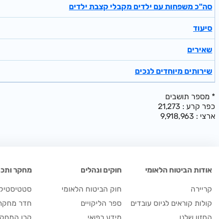
סה"כ משפחות עם ילדים מקבלי קצבת ילדים
סיעוד
שאירים
שירותים מיוחדים לנכים
מספר תושבים *
כפר קרע : 21,273
ארצי : 9,918,963
אודות הביטוח הלאומי
חוקים ונהלים
מחקר ותכנו
קריירה
חוק הביטוח הלאומי
סטטיסטיקה
קולות קוראים לגיוס עובדים
ספר הליקויים
חדר מחקר
החזון שלנו
מידע רפואי
קרן המחקר