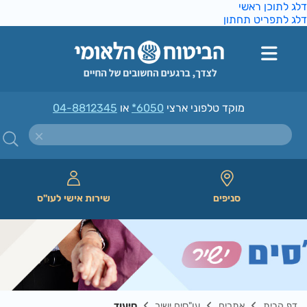
ג לתוכן ראשי
ג לתפריט תחתון
מוקד טלפוני ארצי
*6050
או
04-8812345
סניפים
שירות אישי לעו"ס
דף הבית
אתרים
עו"סים ישיר
סיעוד