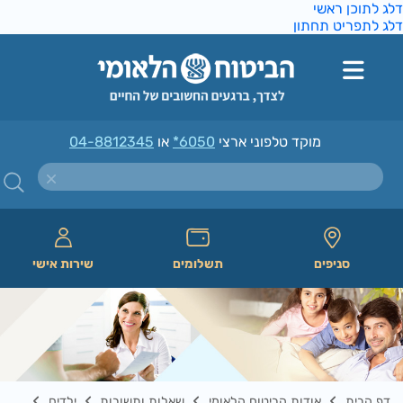
ג לתוכן ראשי
ג לתפריט תחתון
מוקד טלפוני ארצי
*6050
או
04-8812345
סניפים
תשלומים
שירות אישי
דף הבית
אודות הביטוח הלאומי
שאלות ותשובות
ילדים