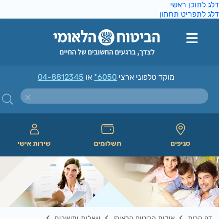
ג לתוכן ראשי
ג לתפריט תחתון
מוקד טלפוני ארצי
*6050
או
04-8812345
סניפים
תשלומים
שירות אישי
דף הבית
אודות הביטוח הלאומי
שאלות ותשובות