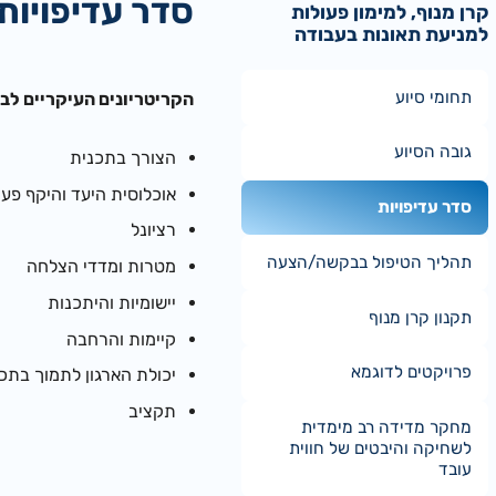
סדר עדיפויות
קרן מנוף, למימון פעולות
למניעת תאונות בעבודה
תחומי סיוע
הקריטריונים העיקריים לב
גובה הסיוע
הצורך בתכנית
אוכלוסית היעד והיקף פעי
סדר עדיפויות
רציונל
תהליך הטיפול בבקשה/הצעה
מטרות ומדדי הצלחה
יישומיות והיתכנות
תקנון קרן מנוף
קיימות והרחבה
פרויקטים לדוגמא
יכולת הארגון לתמוך בתכנ
תקציב
מחקר מדידה רב מימדית
לשחיקה והיבטים של חווית
עובד