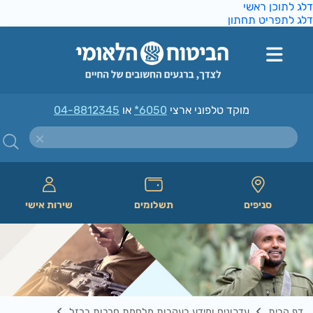
ג לתוכן ראשי
ג לתפריט תחתון
מוקד טלפוני ארצי
*6050
או
04-8812345
סניפים
תשלומים
שירות אישי
דף הבית
עדכונים ומידע בעקבות מלחמת חרבות ברזל