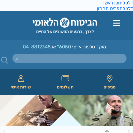
ג לתוכן ראשי
ג לתפריט תחתון
מוקד טלפוני ארצי
*6050
או
04-8812345
סניפים
תשלומים
שירות אישי