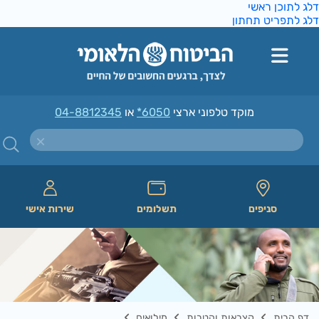
ג לתוכן ראשי
ג לתפריט תחתון
מוקד טלפוני ארצי
*6050
או
04-8812345
סניפים
תשלומים
שירות אישי
דף הבית
קצבאות והטבות
מילואים