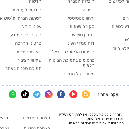
 לפי ישוב
חוברות הסברה
חדשות
ספריה
הודעות לעתונות
ים
ירחון סטטיסטי
רשתות חברתיות(סושיאל
ע לגופים
סקירה שנתית
עלוני מידע
בטחון סוציאלי
חוק חופש המידע
יים
דוח ממדי העוני
סרטוני הדרכה
נלאומיות
הביטוח הלאומי בישראל
שאלות נפוצות
פרסומים בתמיכת הביטוח
שיתוף הציבור
הלאומי
תמיכה טכנית באתר
עיתון הגיל החדש
עקבו אחרינו
אתר זה כולל מידע כללי, אין להתייחס למידע
הצהרת פרטיות
תנאי
זה כנוסח מחייב של החוק.
כל הזכויות שמורות © הביטוח הלאומי
הצהרת נגישות
יצירת