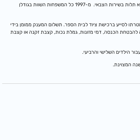
בינואר 1994 התחיל ביטול הדרגתי של קצבת יוצאי צבא והעברתה לקצבת ילדים, כך שרמת קצבות הילדים לכל המשפחות נעשתה אחידה ללא תלות בשירות הצבאי. מ-1997 כל המשפחות השוות בגודלן
ת לימודים ומטרתו לסייע ברכישת ציוד לבית הספר. תשלום המענק ממומן בידי
להבטחת הכנסה, דמי מזונות, גמלת נכות, קצבת זקנה או קצבת