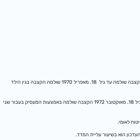
– הקצבה שולמה החל ב-1 בספטמבר 1959 בגין ילד רביעי ואילך, עד גיל 14. בשנת 1965 הורחב החוק, והקצבה שולמה עד גיל 18. מאפריל 1970 שולמה הקצבה בגין הילד
– הקצבה שולמה באמצעות המעסיק החל ב-1 באוגוסט 1965 למשפחות שכירים בעבור שלושת ילדיהן הראשונים עד גיל 18. מאוקטובר 1972 הקצבה שולמה באמצעות המעסיק בעבור שני
דכון הוא בשיעור עליית המדד.