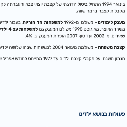
מקבלות קצבה ברמה שווה.
מענק לימודים
– משולם מ-1992
למשפחות חד הוריות
משרד האוצר. מאוגוסט 1998 משולם המענק גם
למשפחות עם 4 ילדים ויותר
שאירים. מ-2002 ועד סוף 2007 הופחת המענק ב-4%.
קצבת משפחה
– משולמת מינואר 2004 למשפחות שבהן שלושה ילדים ויותר המקבלות גמלה להבטחת הכנסה או תשלום מזונות מהמוסד, בעבור הילדים השלישי והרביעי.
הנתון השנתי על מקבלי קצבת ילדים עד 1977 מתייחס לחודש אפריל של השנה המצוינת וממועד זה ואילך נתון זה הוא הממוצע החודשי של השנה המצוינת.
פעולות בנושא ילדים