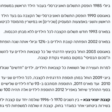
ביולי 1985 הופסק התשלום האוניברסלי בעבור הילד הראשון במשפחות שלהן עד שלושה ילדים. קבלת הקצבה הותנתה במבחן הכנסות.
באוגוסט 1990 הופסק התשלום האוניברסלי של הקצבה גם ב
הראשון והשני באמצעות המעסיק (שכירים) או במישרין מהמוסד לביטוח 
במארס 1993 חודש תשלום הקצבה לכל הילדים ללא מבחן הכנסות.
במארס 2002 הופחתה קצבת הילדים ב-12% וביולי אותה שנה הופחתה הקצבה ב-4% נוספים.
ה"סכום הבסיסי" במקום במונחי נקודת קצבה.
למרות העצירה של השוואת כל קצבאות הילדים, ילדים "חדשים" שנולדו מיוני 2003 ואילך מקבלים מאוגוסט 2003 קצבה השווה לקצבת ה
בסוף התהליך שיחול באפריל 2012 התוספת לילדים אלה תהיה 100 ש"ח.
קצבת יוצאי צבא –
בין השנים 1970 ל-1996 שול
בשירות ביטחוני אחר כמוגדר בחוק. קצבת זו שולמה למשפחות לפי גוד