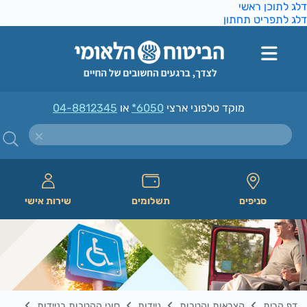
ג לתוכן ראשי
ג לתפריט תחתון
מוקד טלפוני ארצי
*6050
או
04-8812345
סניפים
תשלומים
שירות אישי
דף הבית
קצבאות והטבות
ניידות
סוגי ההטבות בניידות