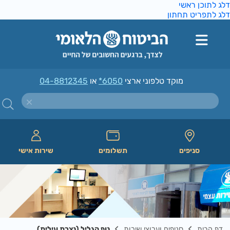
ג לתוכן ראשי
ג לתפריט תחתון
מוקד טלפוני ארצי
*6050
או
04-8812345
סניפים
תשלומים
שירות אישי
דף הבית
סניפים וערוצי שירות
נוף הגליל (נצרת עילית)