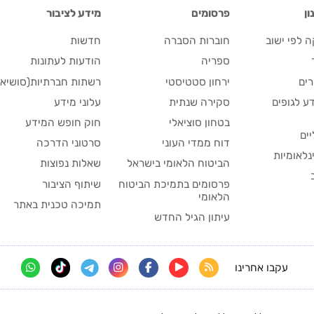
ן
פרסומים
מידע לציבור
 לפי ישוב
חוברות הסברה
חדשות
ספריה
הודעות לעתונות
ים
ירחון סטטיסטי
רשתות חברתיות(סושיאל
ע לגופים
סקירה שנתית
עלוני מידע
בטחון סוציאלי
חוק חופש המידע
יים
דוח ממדי העוני
סרטוני הדרכה
נלאומיות
הביטוח הלאומי בישראל
שאלות נפוצות
פרסומים בתמיכת הביטוח
שיתוף הציבור
הלאומי
תמיכה טכנית באתר
עיתון הגיל החדש
עקבו אחרינו