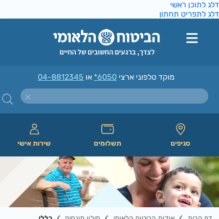
ג לתוכן ראשי
ג לתפריט תחתון
מוקד טלפוני ארצי
*6050
או
04-8812345
סניפים
תשלומים
שירות אישי
דף הבית
אודות הביטוח הלאומי
מילון מונחים
כללי