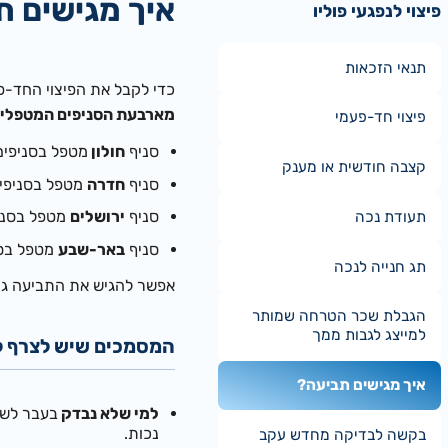
איך מגישים ת
פיצוי לנפגעי פוליו
תנאי הזכאות
כדי לקבל את הפיצוי החד-פ
מארבעת הסניפים המטפלים
פיצוי חד-פעמי
סניף
חולון
מטפל בסניפים 
קצבה חודשית או מענק
סניף
חדרה
מטפל בסניפים
סניף
ירושלים
מטפל בסניפי
תעודת נכה
סניף
באר-שבע
מטפל בסנ
תג חנייה לנכה
אפשר להגיש את התביעה גם 
הגבלת שכר הטרחה שמותר
למייצג לגבות ממך
המסמכים שיש לצרף 
איך מגישים תביעה?
למי שלא נבדק
בעבר לשם
נכות.
בקשה לבדיקה מחדש עקב