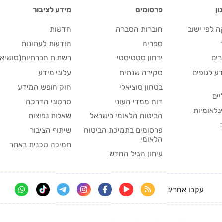
ן
פרסומים
מידע לציבור
 לפי ישוב
חוברות הסברה
חדשות
ספריה
הודעות לעתונות
ים
ירחון סטטיסטי
רשתות חברתיות(סושיאל
ע לגופים
סקירה שנתית
עלוני מידע
בטחון סוציאלי
חוק חופש המידע
יים
דוח ממדי העוני
סרטוני הדרכה
נלאומיות
הביטוח הלאומי בישראל
שאלות נפוצות
פרסומים בתמיכת הביטוח
שיתוף הציבור
הלאומי
תמיכה טכנית באתר
עיתון הגיל החדש
עקבו אחרינו