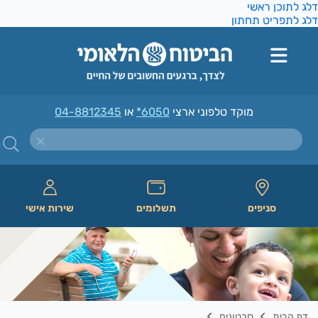
ג לתוכן ראשי
ג לתפריט תחתון
מוקד טלפוני ארצי
*6050
או
04-8812345
סניפים
תשלומים
שירות אישי
דף הבית
סרטונים