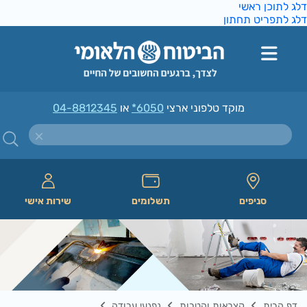
ג לתוכן ראשי
ג לתפריט תחתון
מוקד טלפוני ארצי
*6050
או
04-8812345
סניפים
תשלומים
שירות אישי
דף הבית
קצבאות והטבות
נפגעי עבודה